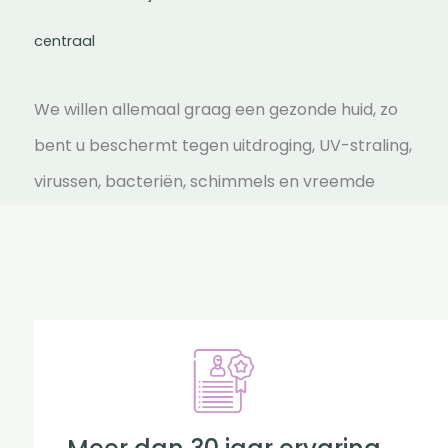
centraal
We willen allemaal graag een gezonde huid, zo
bent u beschermt tegen uitdroging, UV-straling,
virussen, bacteriën, schimmels en vreemde
stoffen! Een gezonde huid is egaal van kleur,
voelt glad en glanst een beetje!